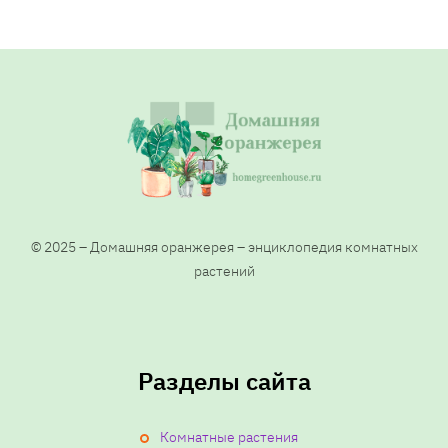
а
г
и
н
а
ц
© 2025 – Домашняя оранжерея – энциклопедия комнатных
растений
и
я
Разделы сайта
з
Комнатные растения