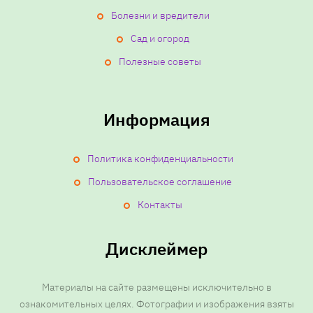
а
Болезни и вредители
п
Сад и огород
и
Полезные советы
с
Информация
е
Политика конфиденциальности
й
Пользовательское соглашение
Контакты
Дисклеймер
Материалы на сайте размещены исключительно в
ознакомительных целях. Фотографии и изображения взяты