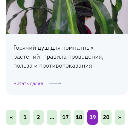
Горячий душ для комнатных
растений: правила проведения,
польза и противопоказания
Читать далее
«
1
2
…
17
18
19
20
»
П