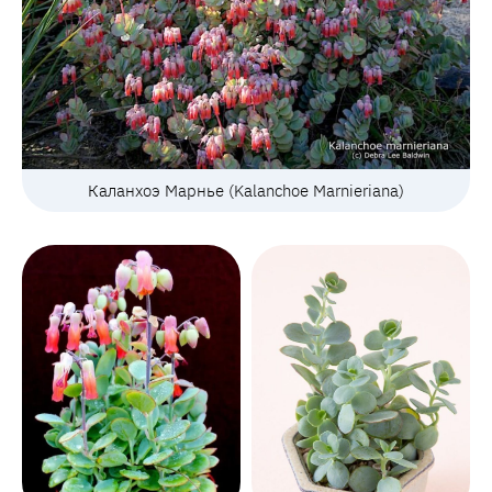
Каланхоэ Марнье (Kalanchoe Marnieriana)