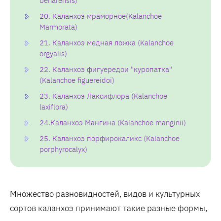
beharensis)
20. Каланхоэ мраморное(Kalanchoe
Marmorata)
21. Каланхоэ медная ложка (Kalanchoe
orgyalis)
22. Каланхоэ фигуередои "куропатка"
(Kalanchoe figuereidoi)
23. Каланхоэ Лаксифлора (Kalanchoe
laxiflora)
24.Каланхоэ Мангина (Kalanchoe manginii)
25. Каланхоэ порфирокаликс (Kalanchoe
porphyrocalyx)
Множество разновидностей, видов и культурных
сортов каланхоэ принимают такие разные формы,