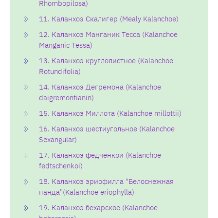
Rhombopilosa)
11. Каланхоэ Скалигер (Mealy Kalanchoe)
12. Каланхоэ Манганик Тесса (Kalanchoe
Manganic Tessa)
13. Каланхоэ круглолистное (Kalanchoe
Rotundifolia)
14. Каланхоэ Дегремона (Kalanchoe
daigremontianin)
15. Каланхоэ Миллота (Kalanchoe millottii)
16. Каланхоэ шестиугольное (Kalanchoe
Sexangular)
17. Каланхоэ федченкои (Kalanchoe
fedtschenkoi)
18. Каланхоэ эриофилла "Белоснежная
панда"(Kalanchoe eriophylla)
19. Каланхоэ бехарское (Kalanchoe