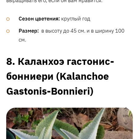
выращивать его, если он вам нравится.
Сезон цветения:
круглый год
Размер:
в высоту до 45 см. и в ширину 100
см.
8. Каланхоэ гастонис-
бонниери (Kalanchoe
Gastonis-Bonnieri)
10
%