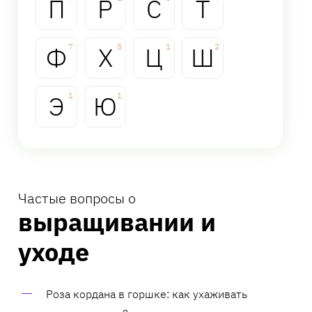
П
Р
С
Т
Ф
7
Х
5
Ц
1
Ш
2
Э
1
Ю
1
Частые вопросы о
выращивании и
уходе
Роза кордана в горшке: как ухаживать