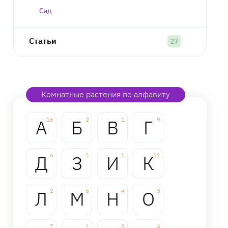
Сад
Статьи
27
Комнатные растения по алфавиту
А
16
Б
2
В
1
Г
9
Д
6
З
1
И
1
К
11
Л
2
М
6
Н
4
О
3
7
1
8
4