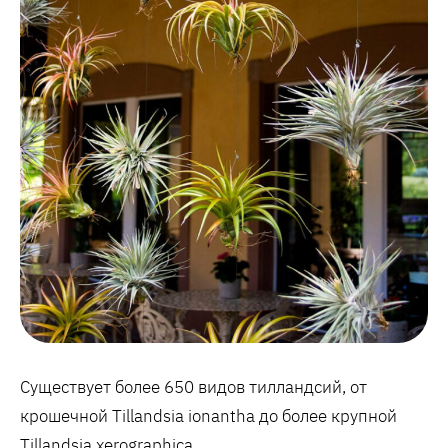
Существует более 650 видов тилландсий, от
крошечной Tillandsia ionantha до более крупной
Tillandsia xerographica.