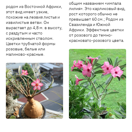
общим названием «импала
родом из Восточной Африки,
лилия». Это карликовый вид,
этот вид имеет узкие,
рост которого обычно не
похожие на лезвия листья и
превышает 60 см.; Родом из
извилистые ветви. Он
Свазиленда и Южной
вырастает до 4,8 м. в высоту,
Африки. Эффектные цветки
с раздутым и часто
от розового до темно-
искривленным стволом.
красновато-розового цвета.
Цветки трубчатой ​​формы
розовые, белые или
малиново-красные.