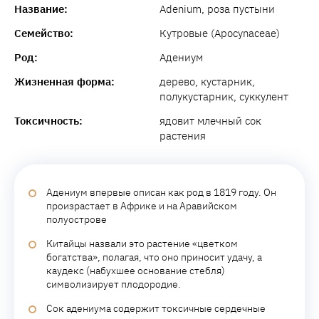
Название:
Adenium, роза пустыни
Семейство:
Кутровые (Apocynaceae)
Род:
Адениум
Жизненная форма:
дерево, кустарник,
полукустарник, суккулент
Токсичность:
ядовит млечный сок
растения
Адениум впервые описан как род в 1819 году. Он
произрастает в Африке и на Аравийском
полуострове
Китайцы назвали это растение «цветком
богатства», полагая, что оно приносит удачу, а
каудекс (набухшее основание стебля)
символизирует плодородие.
Сок адениума содержит токсичные сердечные