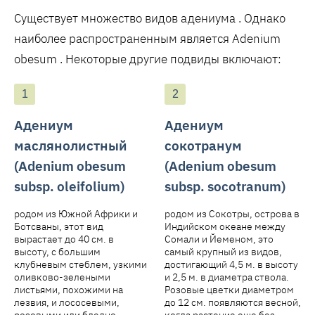
Существует множество видов адениума . Однако
наиболее распространенным является Adenium
obesum . Некоторые другие подвиды включают:
Адениум
Адениум
маслянолистный
сокотранум
(Adenium obesum
(Adenium obesum
subsp. oleifolium)
subsp. socotranum)
родом из Южной Африки и
родом из Сокотры, острова в
Ботсваны, этот вид
Индийском океане между
вырастает до 40 см. в
Сомали и Йеменом, это
высоту, с большим
самый крупный из видов,
клубневым стеблем, узкими
достигающий 4,5 м. в высоту
оливково-зелеными
и 2,5 м. в диаметра ствола.
листьями, похожими на
Розовые цветки диаметром
лезвия, и лососевыми,
до 12 см. появляются весной,
розовыми или бледно-
когда растение еще без