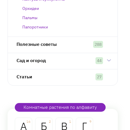
Орхидеи
Пальмы
Папоротники
Полезные советы
288
Сад и огород
44
Статьи
27
Комнатные растения по алфавиту
А
16
Б
2
В
1
Г
9