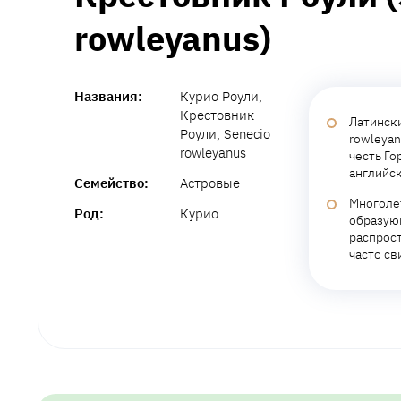
rowleyanus)
Названия:
Курио Роули,
Крестовник
Латинск
Роули, Senecio
rowleyan
rowleyanus
честь Го
английск
Семейство:
Астровые
Многоле
Род:
Курио
образую
распрост
часто с