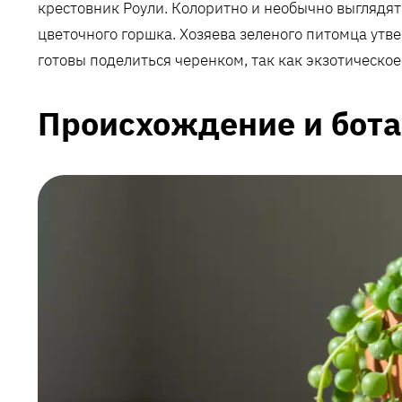
крестовник Роули. Колоритно и необычно выглядя
цветочного горшка. Хозяева зеленого питомца утвер
готовы поделиться черенком, так как экзотическое
Происхождение и бота