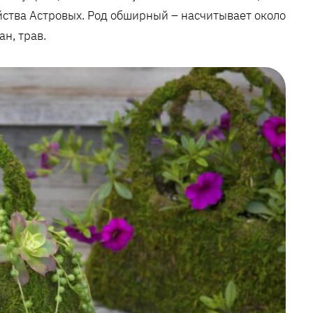
йства Астровых. Род обширный – насчитывает около
н, трав.