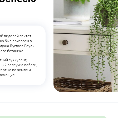
ий видовой эпитет
us был присвоен в
рдона Дугласа Роули —
ого ботаника.
тний суккулент,
щий ползучие побеги,
ертые по земле и
висающие.