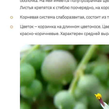
оболочка. На ней имеется полупрозрачная щел
Листья крепятся к стеблю поочередно, на ко
Корневая система слаборазвитая, состоит из
Цветок – корзинка на длинном цветоносе. Цве
красно-коричневые. Характерен средней выр