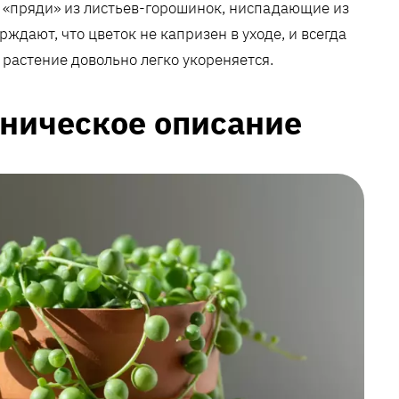
т «пряди» из листьев-горошинок, ниспадающие из
ждают, что цветок не капризен в уходе, и всегда
 растение довольно легко укореняется.
ническое описание