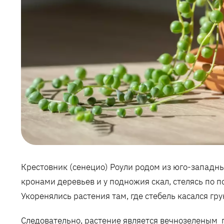
Крестовник (сенецио) Роули родом из юго-западны
кронами деревьев и у подножия скал, стелясь по 
Укоренялись растения там, где стебель касался гру
Следовательно, растение является вечнозеленым 