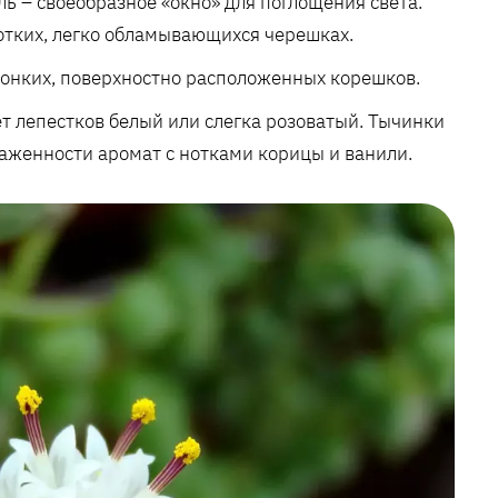
ь – своеобразное «окно» для поглощения света.
ротких, легко обламывающихся черешках.
 тонких, поверхностно расположенных корешков.
т лепестков белый или слегка розоватый. Тычинки
аженности аромат с нотками корицы и ванили.