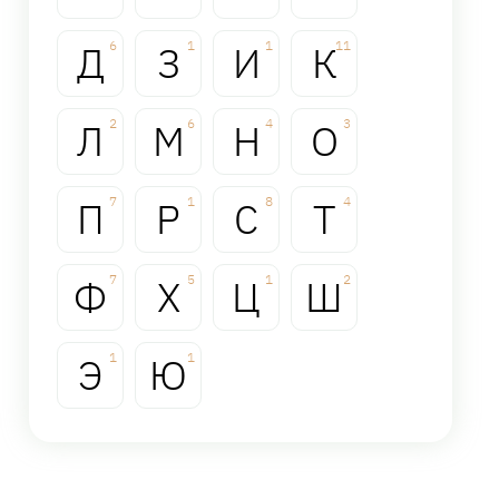
Д
6
З
1
И
1
К
11
Л
2
М
6
Н
4
О
3
П
7
Р
1
С
8
Т
4
Ф
7
Х
5
Ц
1
Ш
2
Э
1
Ю
1