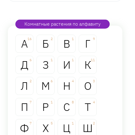
Комнатные растения по алфавиту
А
16
Б
2
В
1
Г
9
Д
6
З
1
И
1
К
11
Л
2
М
6
Н
4
О
3
П
7
Р
1
С
8
Т
4
Ф
7
Х
5
Ц
1
Ш
2