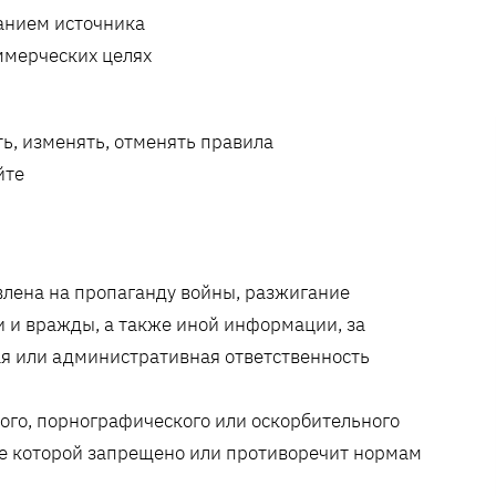
анием источника
ммерческих целях
ь, изменять, отменять правила
йте
лена на пропаганду войны, разжигание
и и вражды, а также иной информации, за
я или административная ответственность
ого, порнографического или оскорбительного
е которой запрещено или противоречит нормам