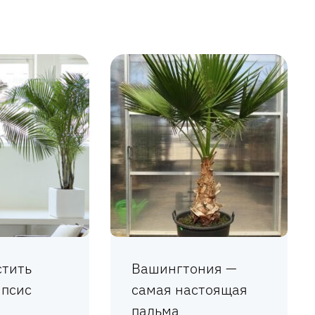
стить
Вашингтония —
ипсис
самая настоящая
пальма