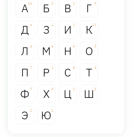
А
16
Б
2
В
1
Г
9
Д
6
З
1
И
1
К
11
Л
2
М
6
Н
4
О
3
П
7
Р
1
С
8
Т
4
Ф
7
Х
5
Ц
1
Ш
2
Э
1
Ю
1