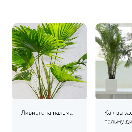
Ливистона пальма
Как выра
пальму д