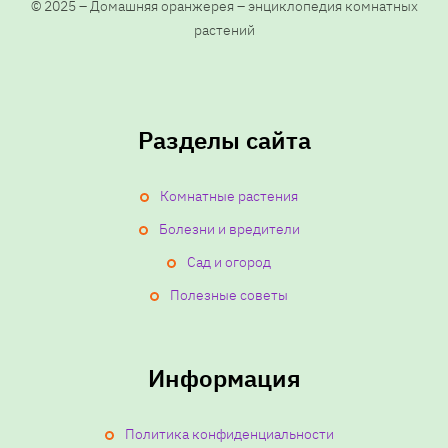
ц
© 2025 – Домашняя оранжерея – энциклопедия комнатных
растений
и
я
Разделы сайта
з
Комнатные растения
а
Болезни и вредители
п
Сад и огород
и
Полезные советы
с
Информация
е
Политика конфиденциальности