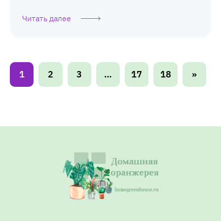
Читать далее
1
2
3
…
17
18
»
П
а
г
и
н
а