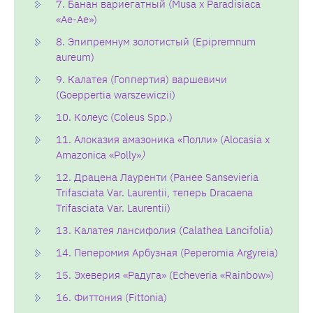
7. Банан вариегатный (Musa х Paradisiaca
«Ae-Ae»)
8. Эпипремнум золотистый (Epipremnum
aureum)
9. Калатея (Гоппертия) варшевичи
(Goeppertia warszewiczii)
10. Колеус (Coleus Spp.)
11. Алоказия амазоника «Полли» (Alocasia х
Amazonica «Polly»
)
12. Драцена Лауренти (Ранее Sansevieria
Trifasciata Var. Laurentii, теперь Dracaena
Trifasciata Var. Laurentii)
13. Калатея лансифолия (Calathea Lancifolia)
14. Пеперомия Арбузная (Peperomia Argyreia)
15. Эхеверия «Радуга» (Echeveria «Rainbow»)
16. Фиттония (Fittonia)