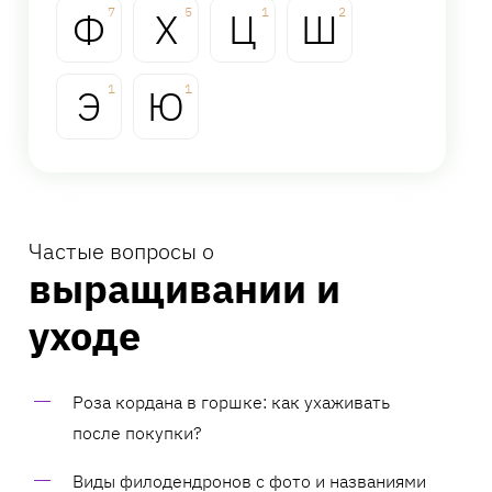
Ф
7
Х
5
Ц
1
Ш
2
Э
1
Ю
1
Частые вопросы о
выращивании и
уходе
Роза кордана в горшке: как ухаживать
после покупки?
Виды филодендронов с фото и названиями