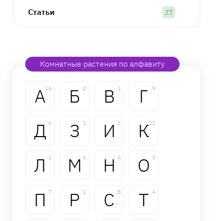
Статьи
27
Комнатные растения по алфавиту
А
16
Б
2
В
1
Г
9
Д
6
З
1
И
1
К
11
Л
2
М
6
Н
4
О
3
П
7
Р
1
С
8
Т
4