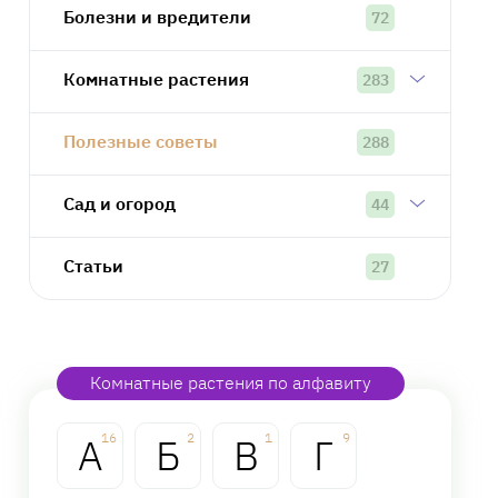
Болезни и вредители
72
Комнатные растения
283
Полезные советы
288
Сад и огород
44
Статьи
27
Комнатные растения по алфавиту
А
16
Б
2
В
1
Г
9