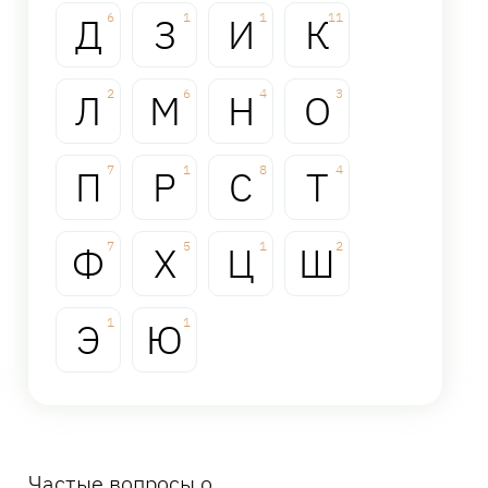
Д
6
З
1
И
1
К
11
Л
2
М
6
Н
4
О
3
П
7
Р
1
С
8
Т
4
Ф
7
Х
5
Ц
1
Ш
2
Э
1
Ю
1
Частые вопросы о