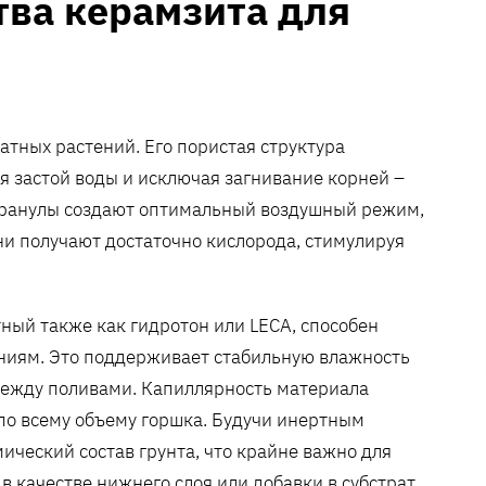
ва керамзита для
тных растений. Его пористая структура
 застой воды и исключая загнивание корней –
 гранулы создают оптимальный воздушный режим,
и получают достаточно кислорода, стимулируя
тный также как гидротон или LECA, способен
ениям. Это поддерживает стабильную влажность
между поливами. Капиллярность материала
по всему объему горшка. Будучи инертным
ический состав грунта, что крайне важно для
в качестве нижнего слоя или добавки в субстрат