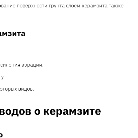
ование поверхности грунта слоем керамзита также
амзита
усиления аэрации.
у.
оторых видов.
водов о керамзите
ю