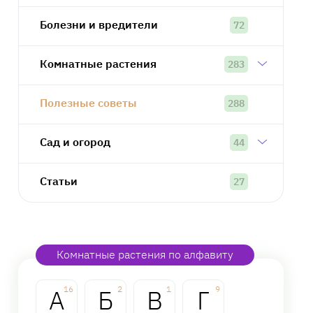
Болезни и вредители
72
Комнатные растения
283
Полезные советы
288
Сад и огород
44
Статьи
27
Комнатные растения по алфавиту
А
16
Б
2
В
1
Г
9