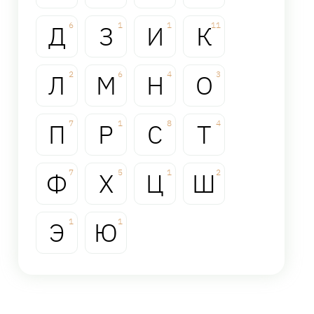
Д
6
З
1
И
1
К
11
Л
2
М
6
Н
4
О
3
П
7
Р
1
С
8
Т
4
Ф
7
Х
5
Ц
1
Ш
2
Э
1
Ю
1