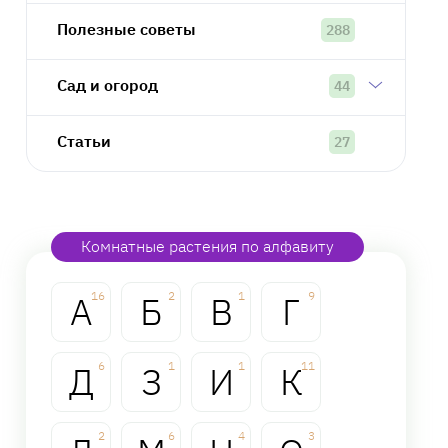
Полезные советы
288
Сад и огород
44
Статьи
27
Комнатные растения по алфавиту
А
16
Б
2
В
1
Г
9
Д
6
З
1
И
1
К
11
2
6
4
3