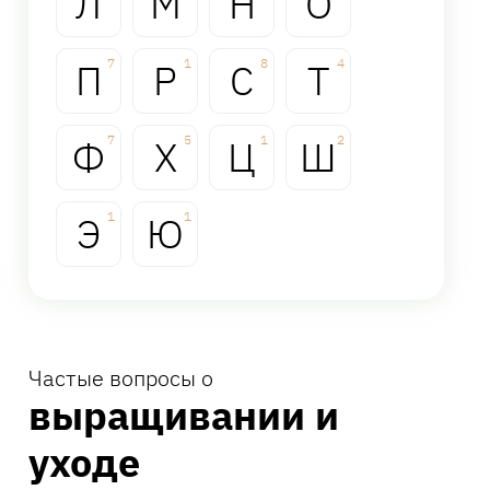
Л
М
Н
О
П
7
Р
1
С
8
Т
4
Ф
7
Х
5
Ц
1
Ш
2
Э
1
Ю
1
Частые вопросы о
выращивании и
уходе