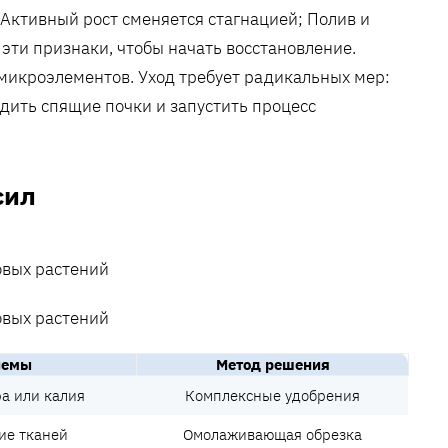
 Активный рост сменяется стагнацией; Полив и
эти признаки‚ чтобы начать восстановление.
 микроэлементов. Уход требует радикальных мер:
удить спящие почки и запустить процесс
сил
лемы
Метод решения
а или калия
Комплексные удобрения
ие тканей
Омолаживающая обрезка