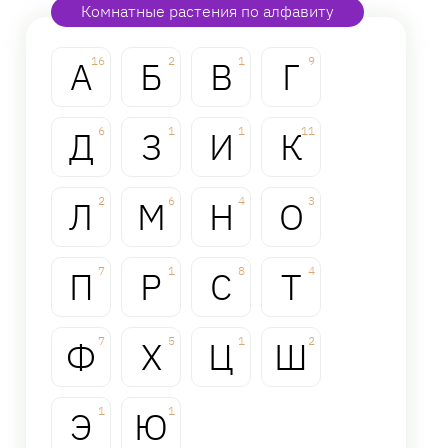
Комнатные растения по алфавиту
А
16
Б
2
В
1
Г
9
Д
6
З
1
И
1
К
11
Л
2
М
6
Н
4
О
3
П
7
Р
1
С
8
Т
4
Ф
7
Х
5
Ц
1
Ш
2
Э
1
Ю
1