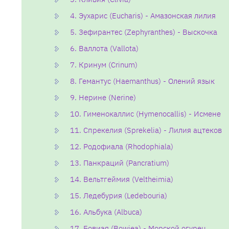
4. Эухарис (Eucharis) - Амазонская лилия
5. Зефирантес (Zephyranthes) - Выскочка
6. Валлота (Vallota)
7. Кринум (Crinum)
8. Гемантус (Haemanthus) - Олений язык
9. Нерине (Nerine)
10. Гименокаллис (Hymenocallis) - Исмене
11. Спрекелия (Sprekelia) - Лилия ацтеков
12. Родофиала (Rhodophiala)
13. Панкраций (Pancratium)
14. Вельтгеймия (Veltheimia)
15. Ледебурия (Ledebouria)
16. Альбука (Albuca)
17. Бовиэя (Bowiea) - Морской огурец