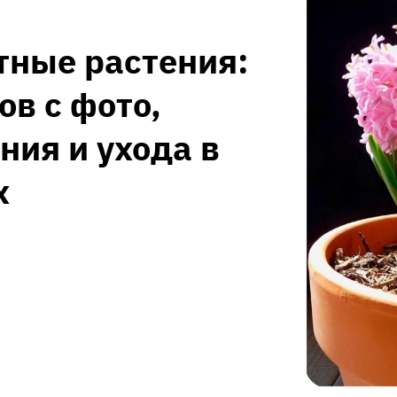
тные растения:
в с фото,
ия и ухода в
х