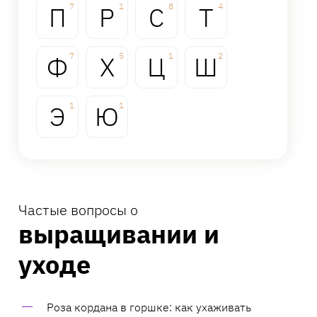
П
7
Р
1
С
8
Т
4
Ф
7
Х
5
Ц
1
Ш
2
Э
1
Ю
1
Частые вопросы о
выращивании и
уходе
Роза кордана в горшке: как ухаживать