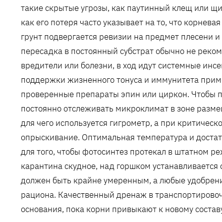
такие скрытые угрозы, как паутинный клещ или щи
как его потеря часто указывает на то, что корне
грунт подвергается ревизии на предмет плесени и
пересадка в постоянный субстрат обычно не реком
вредители или болезни, в ход идут системные ин
поддержки жизненного тонуса и иммунитета приме
проверенные препараты эпин или циркон. Чтобы 
постоянно отслеживать микроклимат в зоне разме
для чего используется гигрометр, а при критическ
опрыскивание. Оптимальная температура и доста
для того, чтобы фотосинтез протекал в штатном р
карантина скудное, над горшком устанавливается
должен быть крайне умеренным, а любые удобрен
рациона. Качественный дренаж в транспортировоч
основания, пока корни привыкают к новому состав