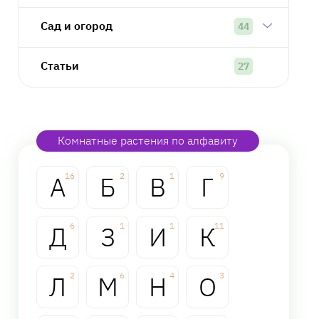
Сад и огород
44
Статьи
27
Комнатные растения по алфавиту
А
16
Б
2
В
1
Г
9
Д
6
З
1
И
1
К
11
Л
2
М
6
Н
4
О
3