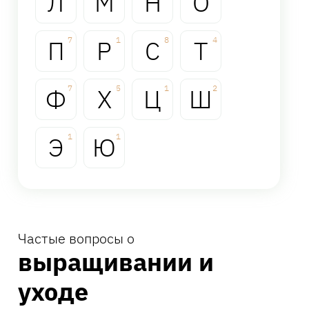
Л
М
Н
О
П
7
Р
1
С
8
Т
4
Ф
7
Х
5
Ц
1
Ш
2
Э
1
Ю
1
Частые вопросы о
выращивании и
уходе