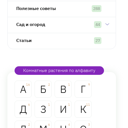
Полезные советы
288
Сад и огород
44
Статьи
27
Комнатные растения по алфавиту
А
16
Б
2
В
1
Г
9
Д
6
З
1
И
1
К
11
2
6
4
3