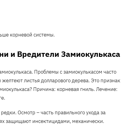
ьше корневой системы.
ни и Вредители Замиокулькаса
замиокулькаса. Проблемы с замиокулькасом часто
 желтеют листья долларового дерева. Это признак
миокулькаса? Причина: корневая гниль. Лечение:
ге.
редки. Осмотр – часть правильного ухода за
иях защищают инсектицидами, механически.