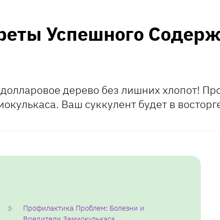
реты Успешного Содер
 долларовое дерево без лишних хлопот! Про
окулькаса. Ваш суккулент будет в восторге
Профилактика Проблем: Болезни и
Вредители Замиокулькаса