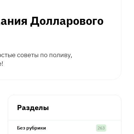
жания Долларового
стые советы по поливу,
!
Разделы
Без рубрики
263