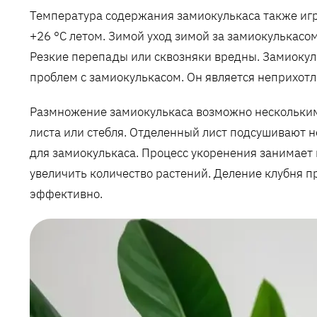
Температура содержания замиокулькаса также игр
+26 °C летом. Зимой уход зимой за замиокулькасо
Резкие перепады или сквозняки вредны. Замиокуль
проблем с замиокулькасом. Он является неприхотл
Размножение замиокулькаса возможно нескольким
листа или стебля. Отделенный лист подсушивают н
для замиокулькаса. Процесс укоренения занимает 
увеличить количество растений. Деление клубня п
эффективно.