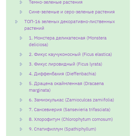
Темно-зеленые растения
Сине-зеленые и серо-зеленые растения
ТОП-16 зеленых декоративно-лиственных
растений
1. Монстера деликатесная (Monstera
deliciosa)
2. Фикус каучуконосный (Ficus elastica)
3. Фикус лировидный (Ficus lyrata)
4. Диффенбахия (Dieffenbachia)
5. Драцена окаймленная (Dracaena
marginata)
6. Замиокулькас (Zamioculcas zamiifolia)
7. Сансевиерия (Sansevieria trifasciata)
8. Хлорофитум (Chlorophytum comosum)
9. Спатифиллум (Spathiphyllum)