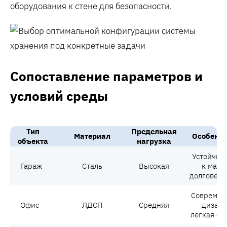
оборудования к стене для безопасности.
Сопоставление параметров и
условий среды
Тип
Предельная
Материал
Особенно
объекта
нагрузка
Устойчив
Гараж
Сталь
Высокая
к маслу
долговечн
Современ
Офис
ЛДСП
Средняя
дизайн
легкая сб