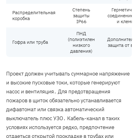
Степень
Герметично
Распределительная
защиты
соединение 
коробка
IP66
и клемм
ПНД
(полиэтилен
Дополнитель
Гофра или труба
низкого
защита от вл
давления)
Проект должен учитывать суммарное напряжение
и высокие пусковые токи, которые генерируют
насос и вентиляция․ Для предотвращения
пожаров в щиток обязательно устанавливается
дифавтомат или связка автоматический
выключатель плюс УЗО․ Кабель-канал в таких
условиях используется редко, предпочтение
отдаеться открытой прокладке в трубах или