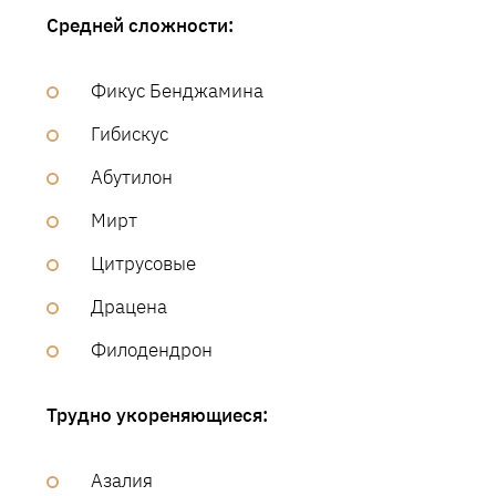
Средней сложности:
Фикус Бенджамина
Гибискус
Абутилон
Мирт
Цитрусовые
Драцена
Филодендрон
Трудно укореняющиеся:
Азалия