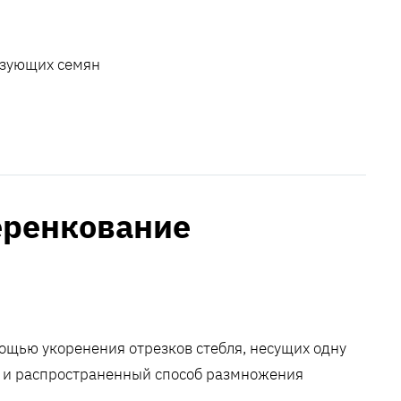
азующих семян
черенкование
ощью укоренения отрезков стебля, несущих одну
й и распространенный способ размножения