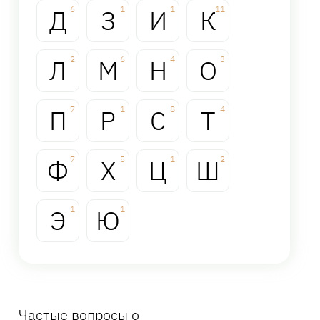
Д
6
З
1
И
1
К
11
Л
2
М
6
Н
4
О
3
П
7
Р
1
С
8
Т
4
Ф
7
Х
5
Ц
1
Ш
2
Э
1
Ю
1
Частые вопросы о