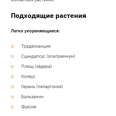
Подходящие растения
Легко укореняющиеся:
Традесканция
Сциндапсус (эпипремнум)
Плющ (хедера)
Колеус
Герань (пеларгония)
Бальзамин
Фуксия