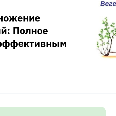
множение
й: Полное
0 эффективным