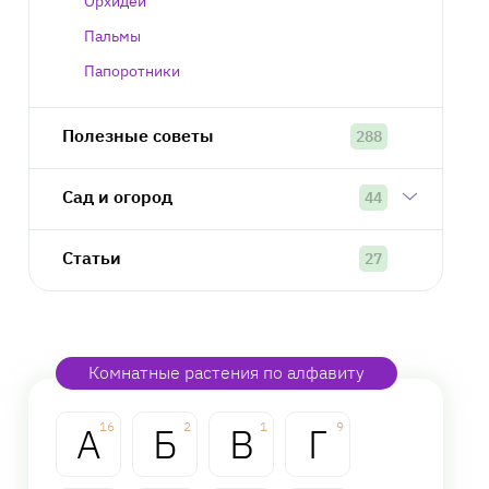
Орхидеи
Пальмы
Папоротники
Полезные советы
288
Сад и огород
44
Статьи
27
Комнатные растения по алфавиту
А
16
Б
2
В
1
Г
9