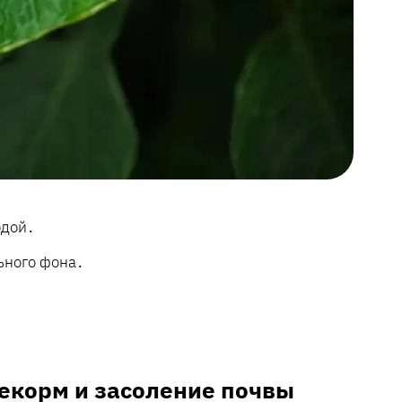
одой․
ьного фона․
рекорм и засоление почвы