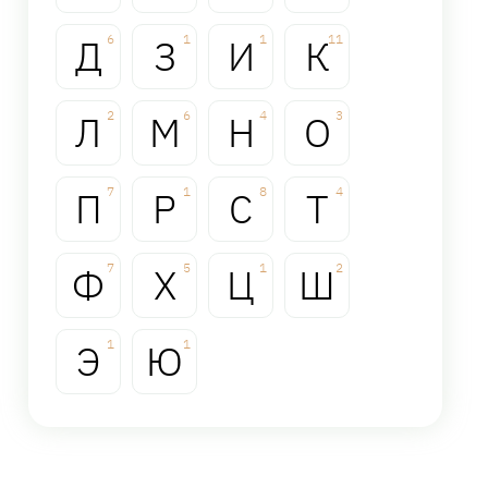
Д
6
З
1
И
1
К
11
Л
2
М
6
Н
4
О
3
П
7
Р
1
С
8
Т
4
Ф
7
Х
5
Ц
1
Ш
2
Э
1
Ю
1