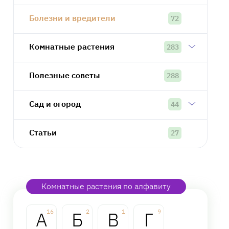
Болезни и вредители
72
Комнатные растения
283
Полезные советы
288
Сад и огород
44
Статьи
27
Комнатные растения по алфавиту
А
16
Б
2
В
1
Г
9