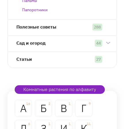
Пальмы
Папоротники
Полезные советы
288
Сад и огород
44
Статьи
27
Комнатные растения по алфавиту
А
16
Б
2
В
1
Г
9
Д
6
З
1
И
1
К
11