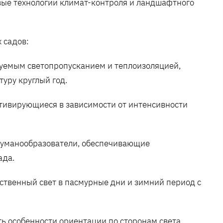
ые технологии климат-контроля и ландшафтного
 садов:
руемым светопропусканием и теплоизоляцией,
ру круглый год.
ктивирующиеся в зависимости от интенсивности
 туманообразователи, обеспечивающие
ада.
твенный свет в пасмурные дни и зимний период с
ь особенности ориентации по сторонам света.