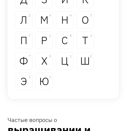
Л
2
М
6
Н
4
О
3
П
7
Р
1
С
8
Т
4
Ф
7
Х
5
Ц
1
Ш
2
Э
1
Ю
1
Частые вопросы о
выращивании и