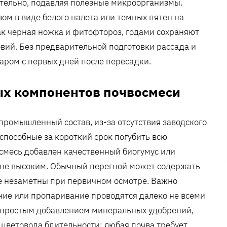
тельно, подавляя полезные микроорганизмы.
ом в виде белого налета или темных пятен на
ак черная ножка и фитофтороз, годами сохраняют
вий. Без предварительной подготовки рассада и
аром с первых дней после пересадки.
ых компонентов почвосмеси
 промышленный состав, из-за отсутствия заводского
 способные за короткий срок погубить всю
 смесь добавлен качественный биогумус или
айне высоким. Обычный перегной может содержать
е незаметны при первичном осмотре. Важно
ние или пропаривание проводятся далеко не всеми
 простым добавлением минеральных удобрений,
 цветовода бдительности: любая почва требует