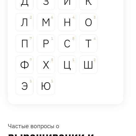
Д
З
И
К
Л
2
М
6
Н
4
О
3
П
7
Р
1
С
8
Т
4
Ф
7
Х
5
Ц
1
Ш
2
Э
1
Ю
1
Частые вопросы о