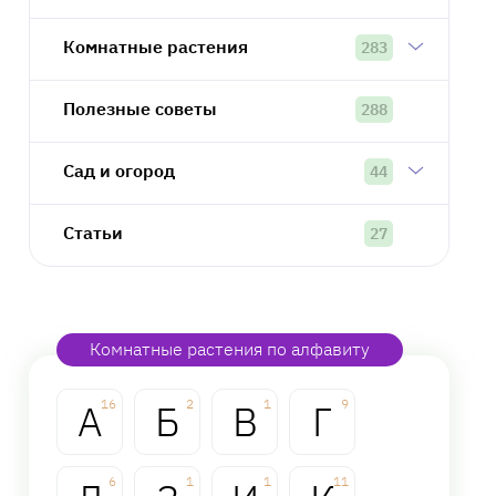
Комнатные растения
283
Полезные советы
288
Сад и огород
44
Статьи
27
Комнатные растения по алфавиту
А
16
Б
2
В
1
Г
9
6
1
1
11