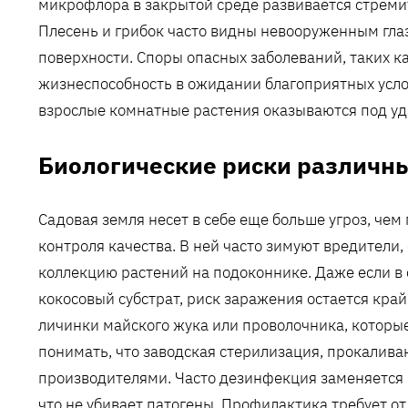
микрофлора в закрытой среде развивается стреми
Плесень и грибок часто видны невооруженным глаз
поверхности. Споры опасных заболеваний, таких к
жизнеспособность в ожидании благоприятных усло
взрослые комнатные растения оказываются под уд
Биологические риски различн
Садовая земля несет в себе еще больше угроз, чем
контроля качества. В ней часто зимуют вредители,
коллекцию растений на подоконнике. Даже если в
кокосовый субстрат, риск заражения остается кр
личинки майского жука или проволочника, которы
понимать, что заводская стерилизация, прокалива
производителями. Часто дезинфекция заменяется
что не убивает патогены. Профилактика требует от