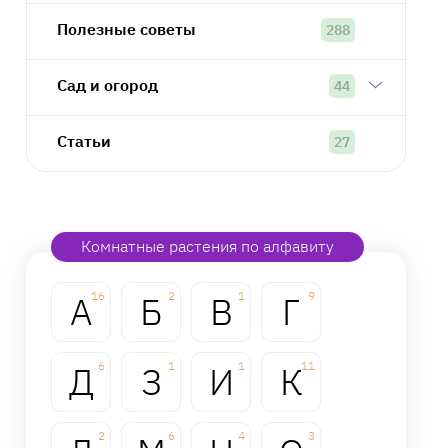
Полезные советы
288
Сад и огород
44
Статьи
27
Комнатные растения по алфавиту
А
16
Б
2
В
1
Г
9
Д
6
З
1
И
1
К
11
2
6
4
3