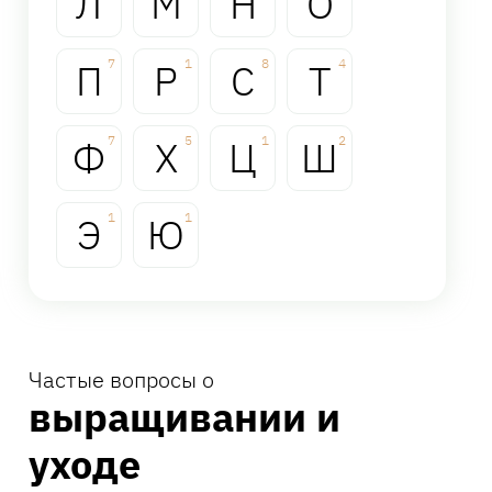
Л
М
Н
О
П
7
Р
1
С
8
Т
4
Ф
7
Х
5
Ц
1
Ш
2
Э
1
Ю
1
Частые вопросы о
выращивании и
уходе