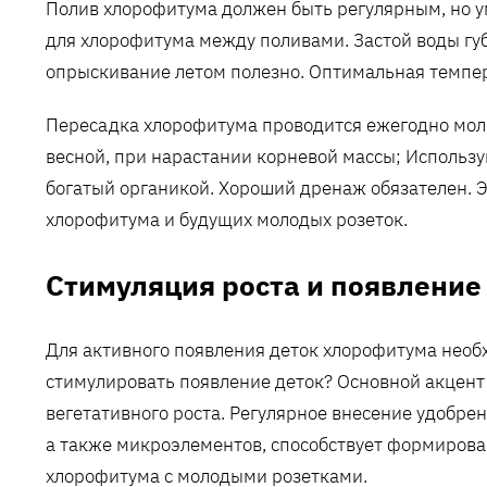
Полив хлорофитума должен быть регулярным, но у
для хлорофитума между поливами. Застой воды губ
опрыскивание летом полезно. Оптимальная темпер
Пересадка хлорофитума проводится ежегодно моло
весной, при нарастании корневой массы; Использу
богатый органикой. Хороший дренаж обязателен. Э
хлорофитума и будущих молодых розеток.
Стимуляция роста и появление
Для активного появления деток хлорофитума необ
стимулировать появление деток? Основной акцент 
вегетативного роста. Регулярное внесение удобр
а также микроэлементов, способствует формирова
хлорофитума с молодыми розетками.