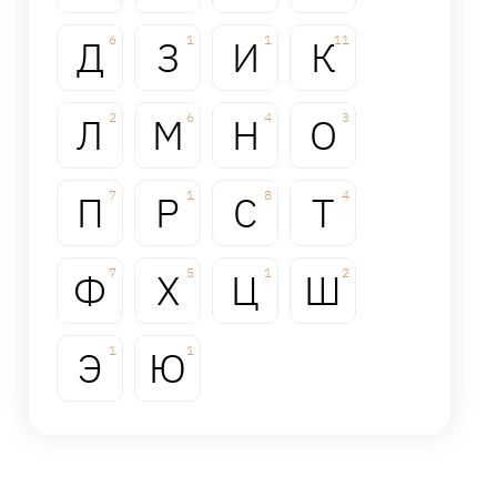
Д
6
З
1
И
1
К
11
Л
2
М
6
Н
4
О
3
П
7
Р
1
С
8
Т
4
Ф
7
Х
5
Ц
1
Ш
2
Э
1
Ю
1