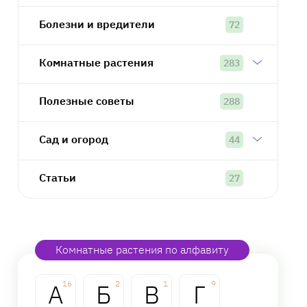
Болезни и вредители
72
Комнатные растения
283
Полезные советы
288
Сад и огород
44
Статьи
27
Комнатные растения по алфавиту
А
16
Б
2
В
1
Г
9