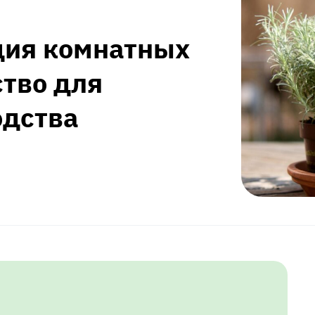
дия комнатных
ство для
одства