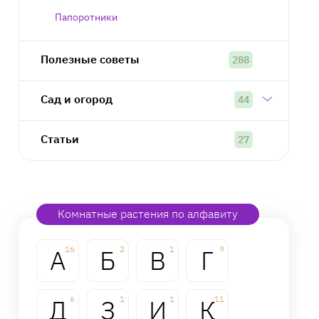
Папоротники
Полезные советы
288
Сад и огород
44
Статьи
27
Комнатные растения по алфавиту
А
16
Б
2
В
1
Г
9
Д
6
З
1
И
1
К
11