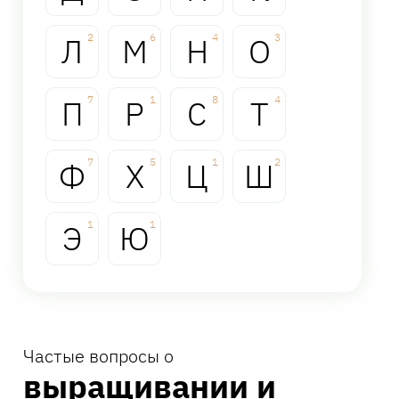
Л
2
М
6
Н
4
О
3
П
7
Р
1
С
8
Т
4
Ф
7
Х
5
Ц
1
Ш
2
Э
1
Ю
1
Частые вопросы о
выращивании и