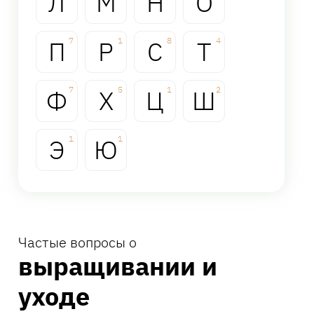
Л
М
Н
О
П
7
Р
1
С
8
Т
4
Ф
7
Х
5
Ц
1
Ш
2
Э
1
Ю
1
Частые вопросы о
выращивании и
уходе