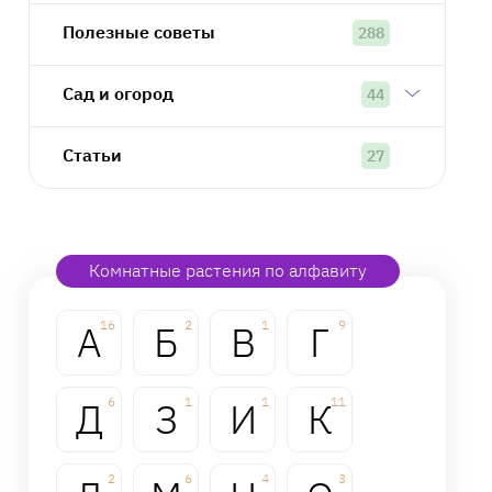
Полезные советы
288
Сад и огород
44
Статьи
27
Комнатные растения по алфавиту
А
16
Б
2
В
1
Г
9
Д
6
З
1
И
1
К
11
2
6
4
3