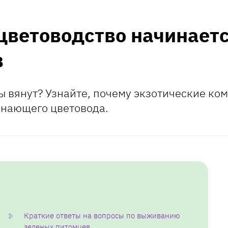
цветоводство начинаетс
в
ты вянут? Узнайте, почему экзотические к
инающего цветовода.
Краткие ответы на вопросы по выживанию
зеленых питомцев