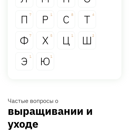
П
7
Р
1
С
8
Т
4
Ф
7
Х
5
Ц
1
Ш
2
Э
1
Ю
1
Частые вопросы о
выращивании и
уходе