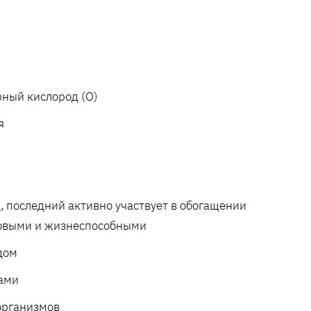
рный кислород (O)
я
, последний активно участвует в обогащении
оровыми и жизнеспособными
дом
ами
организмов