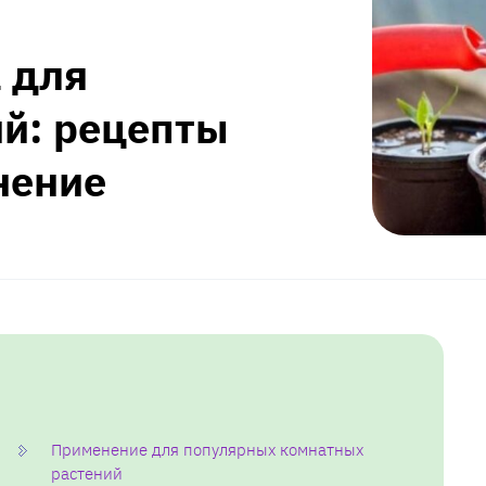
 для
й: рецепты
нение
Применение для популярных комнатных
растений