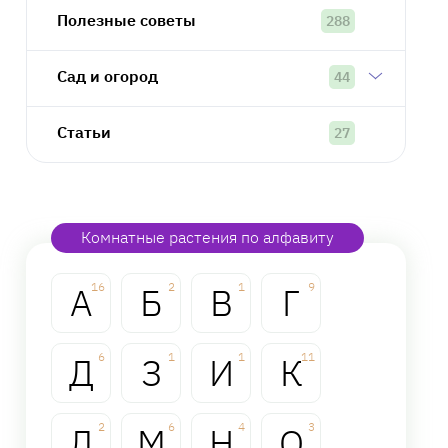
Полезные советы
288
Сад и огород
44
Статьи
27
Комнатные растения по алфавиту
А
16
Б
2
В
1
Г
9
Д
6
З
1
И
1
К
11
Л
2
М
6
Н
4
О
3