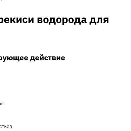
рекиси водорода для
рующее действие
ве
стьев