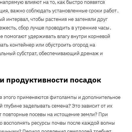
напрямую влияют на то, как быстро появятся
ция, важно соблюдать установленные сроки работ․
 интервал, чтобы растения не затеняли друг
жесть, сбор лучше проводить в утренние часы․
е помогают удерживать влагу внутри корневой
ать контейнер или обустроить огород на
иальный субстрат, обеспечивающий дренаж и
и продуктивности посадок
ля этого применяются фитолампы и дополнительное
й глубине заделывать семена? Это зависит от их
ют повторные посевы на истощение земли? При
мо восполнять ресурсы почвы после каждой волны
тичными? Период появления семядолей требует