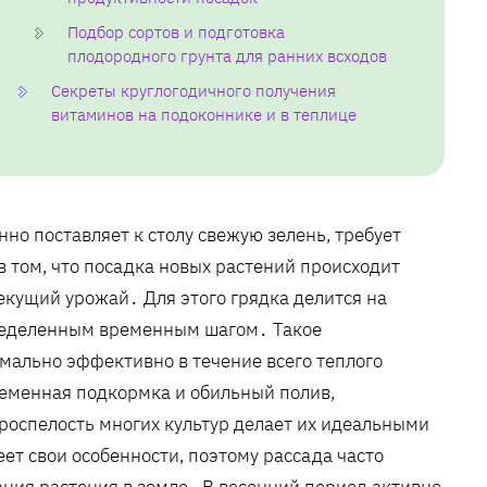
Подбор сортов и подготовка
плодородного грунта для ранних всходов
Секреты круглогодичного получения
витаминов на подоконнике и в теплице
но поставляет к столу свежую зелень, требует
 том, что посадка новых растений происходит
текущий урожай․ Для этого грядка делится на
пределенным временным шагом․ Такое
мально эффективно в течение всего теплого
еменная подкормка и обильный полив,
оспелость многих культур делает их идеальными
т свои особенности, поэтому рассада часто
ания растения в земле․ В весенний период активно