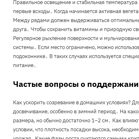
Правильное освещение и стабильная температура 
первые всходы․ Когда начинается активная вегета
Между рядами должен выдерживаться оптимальный
друга․ Чтобы сохранить витамины и природную све
Регулярное рыхление поверхности и мульчировани
системы․ Если место ограничено, можно использов
подоконнике․ В таких случаях используется спец
питание․
Частые вопросы о поддержани
Как ускорить созревание в домашних условиях? Д
досвечивание, особенно в зимний период․ На како
размера, но обычно достаточно 1–2 см․ Как влия
условии, что плотность посадки высока, необходи
урожая․ Какие фазы роста считаются самыми кри