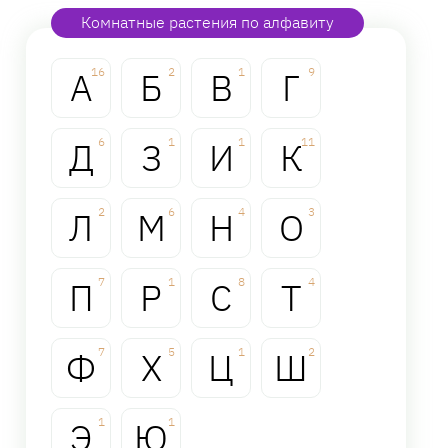
Комнатные растения по алфавиту
А
16
Б
2
В
1
Г
9
Д
6
З
1
И
1
К
11
Л
2
М
6
Н
4
О
3
П
7
Р
1
С
8
Т
4
Ф
7
Х
5
Ц
1
Ш
2
Э
1
Ю
1