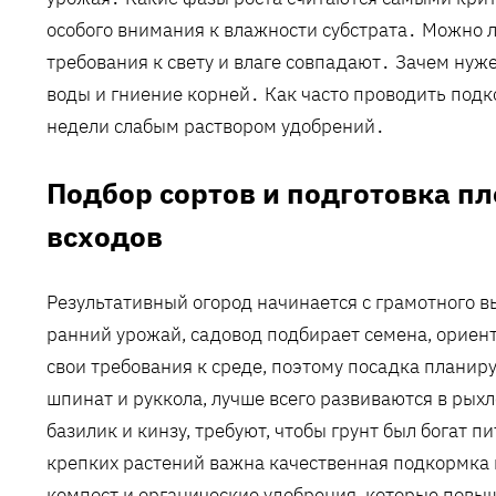
особого внимания к влажности субстрата․ Можно л
требования к свету и влаге совпадают․ Зачем нуж
воды и гниение корней․ Как часто проводить подк
недели слабым раствором удобрений․
Подбор сортов и подготовка п
всходов
Результативный огород начинается с грамотного 
ранний урожай, садовод подбирает семена, ориен
свои требования к среде, поэтому посадка планиру
шпинат и руккола, лучше всего развиваются в рых
базилик и кинзу, требуют, чтобы грунт был богат
крепких растений важна качественная подкормка н
компост и органические удобрения, которые повы