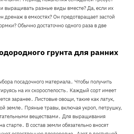
и выращивать разные виды вместе? Да, если их
ен дренаж в емкостях? Он предотвращает застой
ормки? Обычно достаточно одного раза в две
лодородного грунта для ранних
выбора посадочного материала․ Чтобы получить
тируясь на их скороспелость․ Каждый сорт имеет
ется заранее․ Листовые овощи, такие как латук,
лой земле․ Пряные травы, включая укроп, петрушку,
 питательными веществами․ Для выращивания
а старте․ В состав земли обязательно вносят
шают естественное плодородие․ Азот в доступной