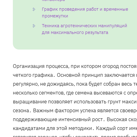
График проведения работ и временные
промежутки
Техника агротехнических манипуляций
для максимального результата
Организация процесса, при котором огород постоян
четкого графика․ Основной принцип заключается в
регулярно, не дожидаясь, пока будет собран весь 
несколько сегментов, где семена высеваются с о
выращивание позволяет использовать грунт макси
сезона․ Важным фактором успеха является своевр
поддерживающие интенсивный рост․ Высокая скор
кандидатами для этой методики․ Каждый сорт имее
готовится заранее, чтобы сократить время пребыв