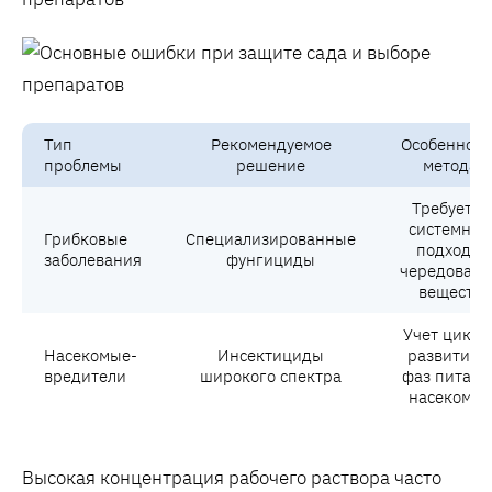
Тип
Рекомендуемое
Особенност
проблемы
решение
метода
Требуется
системны
Грибковые
Специализированные
подход и
заболевания
фунгициды
чередовани
веществ
Учет цикло
Насекомые-
Инсектициды
развития 
вредители
широкого спектра
фаз питани
насекомых
Высокая концентрация рабочего раствора часто