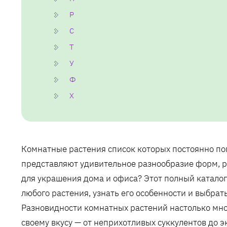
Р
С
Т
У
Ф
Х
Комнатные растения список которых постоянно по
представляют удивительное разнообразие форм, р
для украшения дома и офиса? Этот полный катало
любого растения, узнать его особенности и выбра
Разновидности комнатных растений настолько мно
своему вкусу — от неприхотливых суккулентов до э