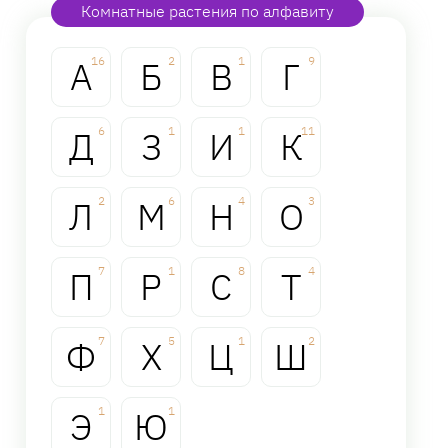
Комнатные растения по алфавиту
А
16
Б
2
В
1
Г
9
Д
6
З
1
И
1
К
11
Л
2
М
6
Н
4
О
3
П
7
Р
1
С
8
Т
4
Ф
7
Х
5
Ц
1
Ш
2
Э
1
Ю
1