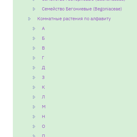
Семейство Бегониевые (Begoniaceae)
Комнатные растения по алфавиту
А
Б
В
Г
Д
З
К
Л
М
Н
О
П