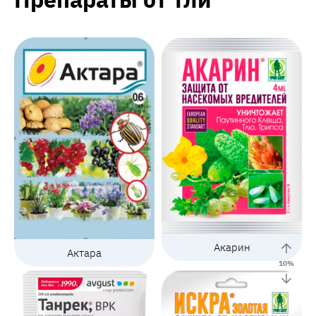
Акарин
Актара
10
%