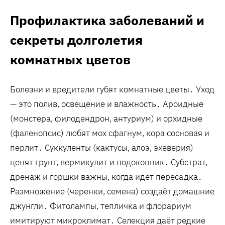
Профилактика заболеваний и
секреты долголетия
комнатных цветов
Болезни и вредители губят комнатные цветы․ Уход
— это полив‚ освещение и влажность․ Ароидные
(монстера‚ филодендрон‚ антуриум) и орхидные
(фаленопсис) любят мох сфагнум‚ кора сосновая и
перлит․ Суккуленты (кактусы‚ алоэ‚ эхеверия)
ценят грунт‚ вермикулит и подоконник․ Субстрат‚
дренаж и горшки важны‚ когда идет пересадка․
Размножение (черенки‚ семена) создаёт домашние
джунгли․ Фитолампы‚ тепличка и флорариум
имитируют микроклимат․ Селекция даёт редкие