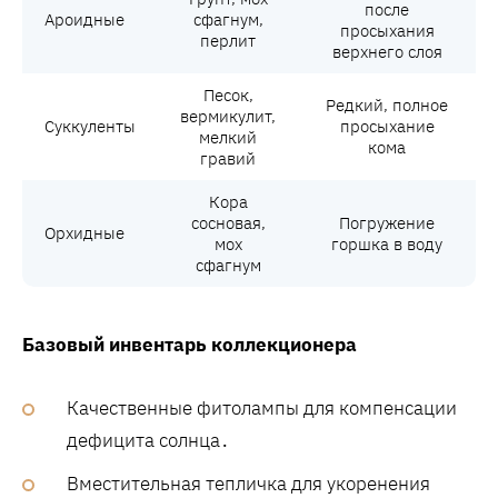
после
Ароидные
сфагнум‚
просыхания
перлит
верхнего слоя
Песок‚
Редкий‚ полное
вермикулит‚
Суккуленты
просыхание
мелкий
кома
гравий
Кора
сосновая‚
Погружение
Орхидные
мох
горшка в воду
сфагнум
Базовый инвентарь коллекционера
Качественные фитолампы для компенсации
дефицита солнца․
Вместительная тепличка для укоренения