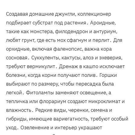
Создавая домашние джунгли‚ коллекционер
подбирает субстрат под растения․ Ароидные‚
такие как монстера‚ филодендрон и антуриум‚
любят грунт‚ где есть мох сфагнум и перлит․ Для
орхидные‚ включая фаленопсис‚ важна кора
сосновая․ Суккуленты‚ кактусы‚ алоэ и эхеверия‚
требуют вермикулит․ Дренаж в кашпо исключает
болезни‚ когда корни получают полив․ Горшки
выбирают по размеру‚ чтобы пересадка была
легкой․ Фитолампы заменяют освещение‚ а
тепличка или флорариум создают микроклимат и
влажность․ Редкие виды‚ черенки‚ семена и
гибриды‚ имеющие вариегатность‚ требуют особый
уход․ Озеленение и интерьер украшают