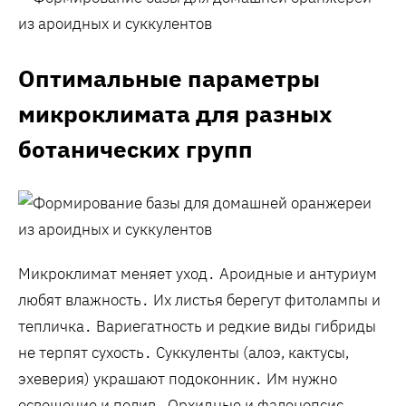
Оптимальные параметры
микроклимата для разных
ботанических групп
Микроклимат меняет уход․ Ароидные и антуриум
любят влажность․ Их листья берегут фитолампы и
тепличка․ Вариегатность и редкие виды гибриды
не терпят сухость․ Суккуленты (алоэ‚ кактусы‚
эхеверия) украшают подоконник․ Им нужно
освещение и полив․ Орхидные и фаленопсис