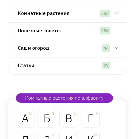
Комнатные растения
283
Полезные советы
288
Сад и огород
44
Статьи
27
Комнатные растения по алфавиту
А
16
Б
2
В
1
Г
9
6
1
1
11