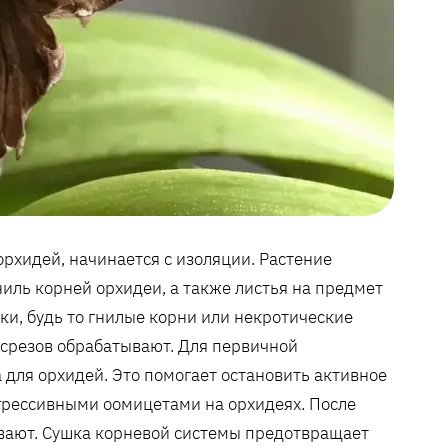
хидей‚ начинается с изоляции. Растение
ниль корней орхидеи‚ а также листья на предмет
ки‚ будь то гнилые корни или некротические
 срезов обрабатывают. Для первичной
для орхидей. Это помогает остановить активное
грессивными оомицетами на орхидеях. После
вают. Сушка корневой системы предотвращает