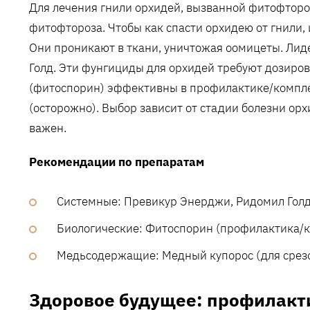
Для лечения гнили орхидей‚ вызванной фитофтор
фитофтороза. Чтобы как спасти орхидею от гнили‚
Они проникают в ткани‚ уничтожая оомицеты. Ли
Голд. Эти фунгициды для орхидей требуют дозиров
(фитоспорин) эффективны в профилактике/компл
(осторожно). Выбор зависит от стадии болезни ор
важен.
Рекомендации по препаратам
Системные: Превикур Энерджи‚ Ридомил Голд
Биологические: Фитоспорин (профилактика/к
Медьсодержащие: Медный купорос (для срезо
Здоровое будущее: профилакти