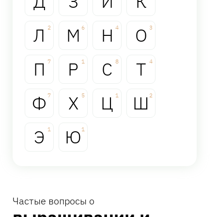
Д
З
И
К
Л
2
М
6
Н
4
О
3
П
7
Р
1
С
8
Т
4
Ф
7
Х
5
Ц
1
Ш
2
Э
1
Ю
1
Частые вопросы о