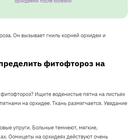
орхидеями после болезни
роза. Он вызывает гниль корней орхидеи и
определить фитофтороз на
 фитофтороз? Ищите водянистые пятна на листьях
пятнами на орхидее. Ткань размягчается. Увядание
овые упруги. Больные темнеют‚ мягкие‚
пах. Оомицеты на орхидеях действуют очень