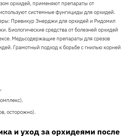
озом орхидей‚ применяют препараты от
 используют системные фунгициды для орхидей.
деры: Превикур Энерджи для орхидей и Ридомил
ки. Биологические средства от болезней орхидей
ексе. Медьсодержащие препараты для срезов
хидей. Грамотный подход к борьбе с гнилью корней
.
омплекс).
в‚ осторожно).
ка и уход за орхидеями после