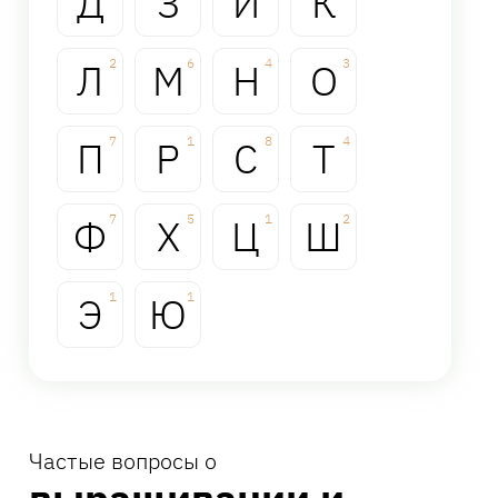
Д
З
И
К
Л
2
М
6
Н
4
О
3
П
7
Р
1
С
8
Т
4
Ф
7
Х
5
Ц
1
Ш
2
Э
1
Ю
1
Частые вопросы о