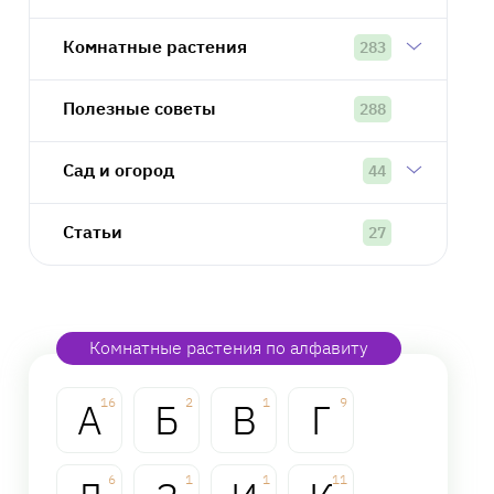
Комнатные растения
283
Полезные советы
288
Сад и огород
44
Статьи
27
Комнатные растения по алфавиту
А
16
Б
2
В
1
Г
9
6
1
1
11