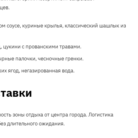
цев.
ом соусе, куриные крылья, классический шашлык из
, цукини с прованскими травами.
ырные палочки, чесночные гренки.
х ягод, негазированная вода.
ставки
ость зоны отдыха от центра города. Логистика
без длительного ожидания.