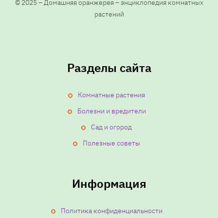
ц
© 2025 – Домашняя оранжерея – энциклопедия комнатных
растений
и
я
Разделы сайта
з
Комнатные растения
а
Болезни и вредители
п
Сад и огород
и
Полезные советы
с
Информация
е
Политика конфиденциальности
й