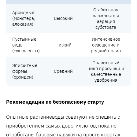
Стабильная
Ароидные
влажность и
(монстера,
Высокий
аэрация
алоказия)
субстрата
Пустынные
Интенсивное
виды
Низкий
освещение и
(суккуленты)
редкий полив
Правильный
Эпифитные
цикл просушки и
формы
Средний
качественные
(орхидеи)
удобрения
Рекомендации по безопасному старту
Опытные растениеводы советуют не спешить с
приобретением самых дорогих лотов, пока не
отработаны базовые навыки на простых сортах.